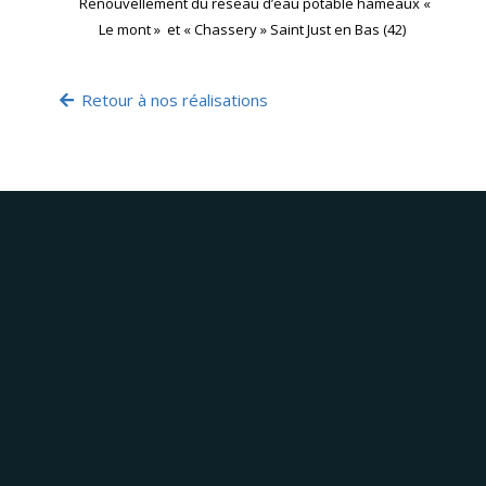
Renouvellement du réseau d’eau potable hameaux
«
Le mont
» et « Chassery » Saint Just en Bas (42)
Retour à nos réalisations